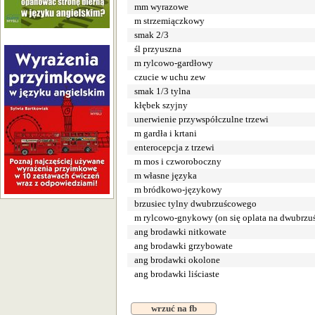
mm wyrazowe
m strzemiączkowy
smak 2/3
śl przyuszna
m rylcowo-gardłowy
czucie w uchu zew
smak 1/3 tylna
kłębek szyjny
unerwienie przywspółczulne trzewi
m gardła i krtani
enterocepcja z trzewi
m mos i czworoboczny
m własne języka
m bródkowo-językowy
brzusiec tylny dwubrzuścowego
m rylcowo-gnykowy (on się oplata na dwubrz
ang brodawki nitkowate
ang brodawki grzybowate
ang brodawki okolone
ang brodawki liściaste
wrzuć na fb