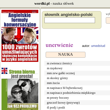
wordki.pl
- nauka słówek
słownik angielsko-polski
wyb
unerwienie
autor:
umedstud
NAUKA
m zwieracz źrenicy
m rzęskowy
mm zew gałki ocznej
m skośny górny
mm żucia
m napinacz bł bębenkowej
m napinacz podniebienia miękkiego
m prosty boczny
gruczoł łzowy (przywsp)
śl podj i podż