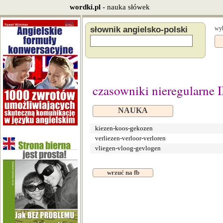
wordki.pl
- nauka słówek
słownik angielsko-polski
wyb
czasowniki nieregularne I
NAUKA
kiezen-koos-gekozen
verliezen-verloor-verloren
vliegen-vloog-gevlogen
wrzuć na fb