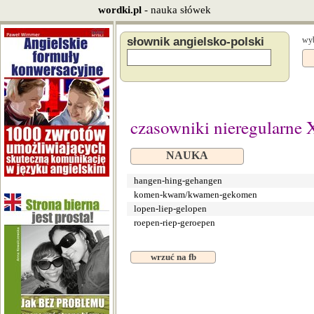
wordki.pl
- nauka słówek
słownik angielsko-polski
wyb
czasowniki nieregularne X
NAUKA
hangen-hing-gehangen
komen-kwam/kwamen-gekomen
lopen-liep-gelopen
roepen-riep-geroepen
wrzuć na fb