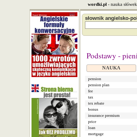
wordki.pl
- nauka słówek
słownik angielsko-po
Podstawy - pien
NAUKA
pension
pension plan
fee
tax
tex rebate
bonus
insurance premium
price
loan
mortgage