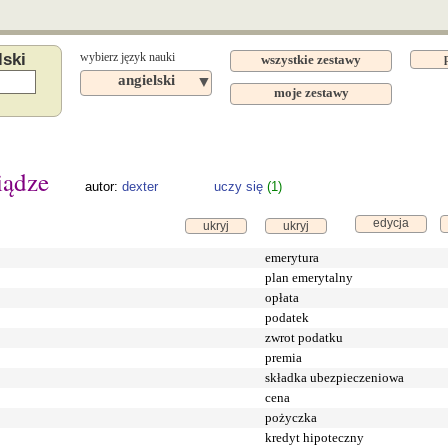
lski
wybierz język nauki
wszystkie zestawy
angielski
▼
moje zestawy
iądze
autor:
dexter
uczy się
(1)
edycja
ukryj
ukryj
emerytura
plan emerytalny
opłata
podatek
zwrot podatku
premia
składka ubezpieczeniowa
cena
pożyczka
kredyt hipoteczny