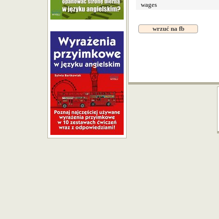
wages
wrzuć na fb