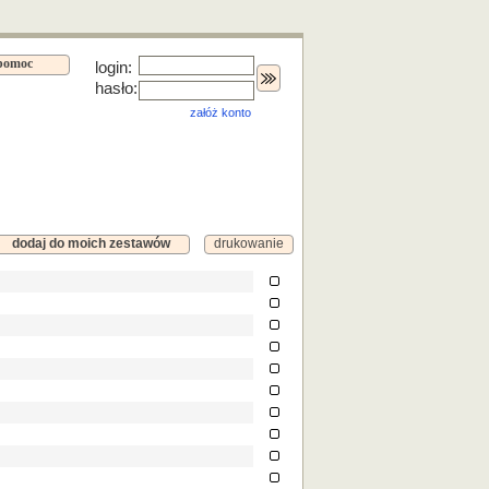
pomoc
login:
hasło:
załóż konto
dodaj do moich zestawów
drukowanie