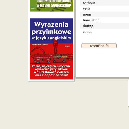
without
verb
noun
translation
during
about
wrzuć na fb