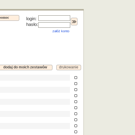
pomoc
login:
hasło:
załóż konto
dodaj do moich zestawów
drukowanie