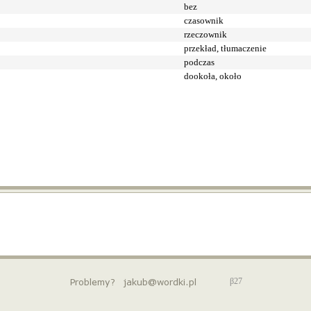
bez
czasownik
rzeczownik
przekład, tłumaczenie
podczas
dookoła, około
β27