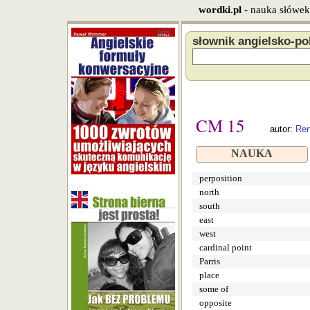
wordki.pl
- nauka słówek
słownik angielsko-po
CM 15
autor:
Re
NAUKA
perposition
north
south
east
west
cardinal point
Parris
place
some of
opposite