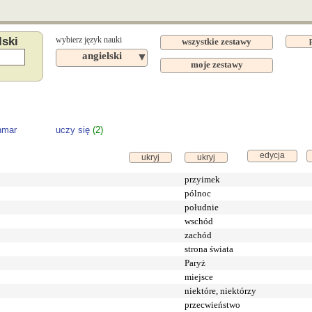
lski
wybierz język nauki
wszystkie zestawy
angielski
▼
moje zestawy
nmar
uczy się
(2)
edycja
ukryj
ukryj
przyimek
pólnoc
południe
wschód
zachód
strona świata
Paryż
miejsce
niektóre, niektórzy
przecwieństwo