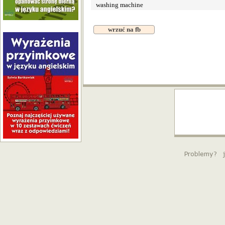
washing machine
wrzuć na fb