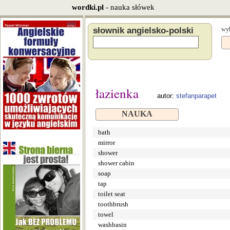
wordki.pl
- nauka słówek
słownik angielsko-polski
wyb
łazienka
autor:
stefanparapet
NAUKA
bath
mirror
shower
shower cabin
soap
tap
toilet seat
toothbrush
towel
washbasin