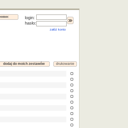
pomoc
login:
hasło:
załóż konto
dodaj do moich zestawów
drukowanie