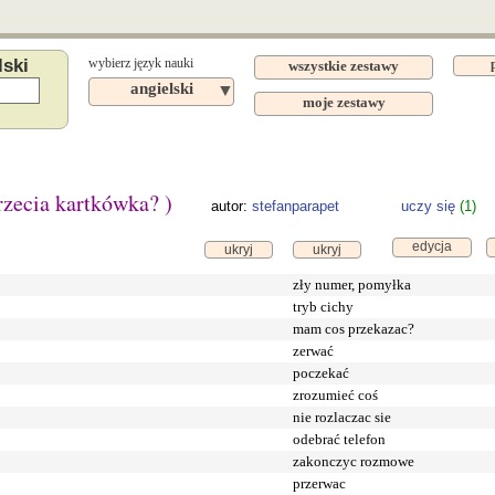
lski
wybierz język nauki
wszystkie zestawy
angielski
▼
moje zestawy
trzecia kartkówka? )
autor:
stefanparapet
uczy się
(1)
edycja
ukryj
ukryj
zły numer, pomyłka
tryb cichy
mam cos przekazac?
zerwać
poczekać
zrozumieć coś
nie rozlaczac sie
odebrać telefon
zakonczyc rozmowe
przerwac