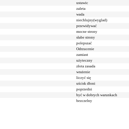
ustawic
zaleta
wada
niechlujny(wyglad)
przewidywać
mocne strony
słabe strony
polepszać
Odrzucenie
zamiast
użyteczny
złota zasada
wrażenie
liczyć się
uścisk dłoni
poprzedni
być w dobrych warunkach
bezczelny