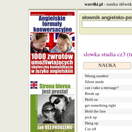
wordki.pl
- nauka słówek
słownik angielsko-po
slowka studia cz3 (
NAUKA
Wrong number
Silent mode
can i take a message?
Break up
Hold on
get something right
Hold the line
pick up
Hang up
Cut off