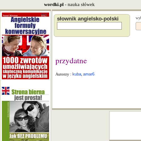
wordki.pl
- nauka słówek
słownik angielsko-polski
wyb
przydatne
Autorzy :
kuba
,
amar6