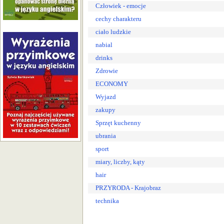
Człowiek - emocje
cechy charakteru
ciało ludzkie
nabial
drinks
Zdrowie
ECONOMY
Wyjazd
zakupy
Sprzęt kuchenny
ubrania
sport
miary, liczby, kąty
hair
PRZYRODA - Krajobraz
technika