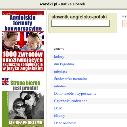
wordki.pl
- nauka słówek
słownik angielsko-polski
wyb
zestawy
kolory
dni tygodnia
miesiące
Środowisko naturalne
młodość
Dom - meble i wyposażenie
Czynności codzienne
DOM
idiomy
Dane osobowe