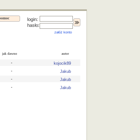
pomoc
login:
hasło:
załóż konto
jak dawno
autor
-
kojocik89
-
Jakub
-
Jakub
-
Jakub