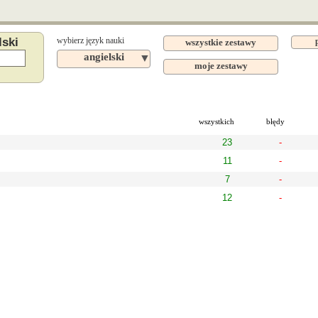
lski
wybierz język nauki
wszystkie zestawy
angielski
▼
moje zestawy
wszystkich
błędy
23
-
11
-
7
-
12
-