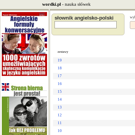
wordki.pl
- nauka słówek
słownik angielsko-polski
wyb
zestawy
19
18
17
16
15
14
13
12
11
10