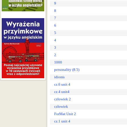
9
8
7
6
5
4
3
2
1000
personality (8.5)
idioms
cz.6 unit 4
cz.4 unit4
człowiek 2
człowiek
ForMat Unit 2
cz.1 unit 4