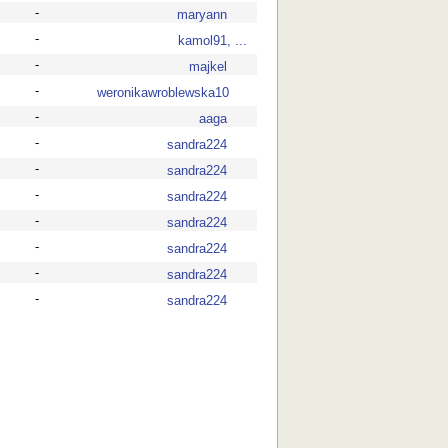
-
maryann
-
kamol91, ...
-
majkel
-
weronikawroblewska10
-
aaga
-
sandra224
-
sandra224
-
sandra224
-
sandra224
-
sandra224
-
sandra224
-
sandra224