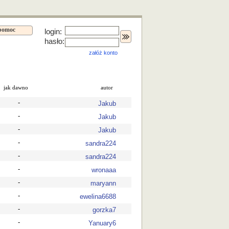
pomoc
login:
hasło:
załóż konto
jak dawno
autor
-
Jakub
-
Jakub
-
Jakub
-
sandra224
-
sandra224
-
wronaaa
-
maryann
-
ewelina6688
-
gorzka7
-
Yanuary6