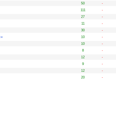
50
-
111
-
27
-
11
-
30
-
ca
10
-
10
-
8
-
12
-
9
-
12
-
20
-