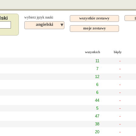
lski
wybierz język nauki
wszystkie zestawy
angielski
▼
moje zestawy
wszystkich
błędy
11
-
7
-
12
-
6
-
6
-
44
-
5
-
47
-
38
-
20
-