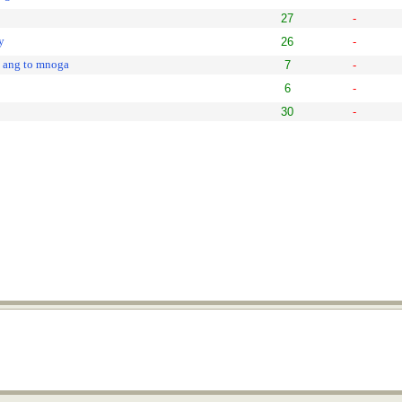
27
-
y
26
-
 ang to mnoga
7
-
6
-
30
-