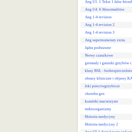
Ang U1. 1 Tekst 1 false friend
Ang U4. 6 Abnormalities
Ang 1-4 revision
Ang 1-4 revision 2
Ang 1-4 revision 3
Ang supernumerary extra
Jądra podstawne
Nerwy czaszkowe
gromady i gatunki grzybów 
klasy BSL - biobezpieczeństw
obrazy kliniczne i objawy
leki przeciwgrzybicze
choroba gen
komórki macierzyste
mikroorganizmy
Historia medycyny
Historia medycyny 2
Ang U5.1 dental team and un