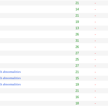
21
-
14
-
21
-
19
-
13
-
26
-
31
-
26
-
27
-
25
-
27
-
th abnormalities
21
-
th abnormalities
15
-
th abnormalities
19
-
21
-
16
-
18
-