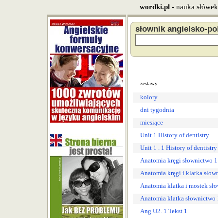
wordki.pl
- nauka słówek
słownik angielsko-po
zestawy
kolory
dni tygodnia
miesiące
Unit 1 History of dentistry
Unit 1 . 1 History of dentistry
Anatomia kręgi słownictwo 1
Anatomia kręgi i klatka słow
Anatomia klatka i mostek sło
Anatomia klatka słownictwo 1
Ang U2. 1 Tekst 1