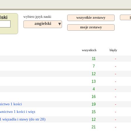
lski
wybierz język nauki
wszystkie zestawy
angielski
▼
moje zestawy
wszystkich
błędy
11
-
7
-
12
-
13
-
4
-
16
-
nictwo 1 kości
19
-
wnictwo 1 kości i więz
15
-
 więzadła i stawy (do str 28)
12
-
21
-