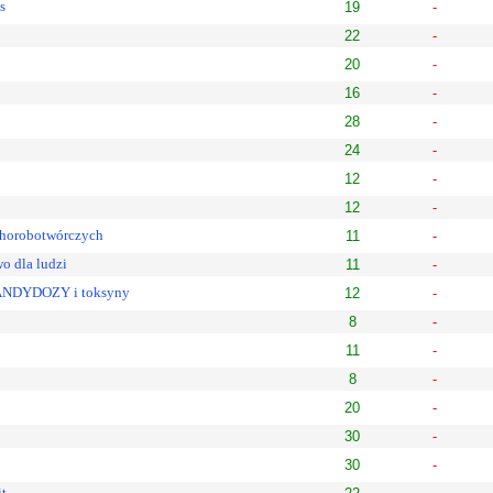
s
19
-
22
-
20
-
16
-
28
-
24
-
12
-
12
-
chorobotwórczych
11
-
o dla ludzi
11
-
 KANDYDOZY i toksyny
12
-
8
-
11
-
8
-
20
-
30
-
30
-
it