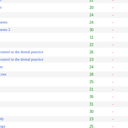
22
-
it
20
-
24
-
ments
24
-
ments 2
30
-
11
-
22
-
ontrol in the dental practice
26
-
ontrol in the dental practice
23
-
ry
24
-
iczne
28
-
25
-
21
-
35
-
31
-
30
-
ndy
23
-
ingu
25
-