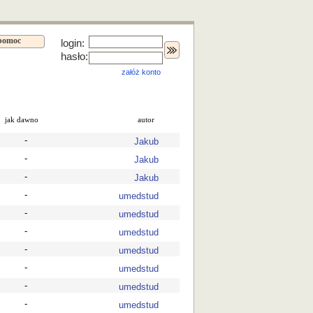
pomoc
login:
hasło:
załóż konto
jak dawno
autor
-
Jakub
-
Jakub
-
Jakub
-
umedstud
-
umedstud
-
umedstud
-
umedstud
-
umedstud
-
umedstud
-
umedstud