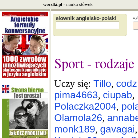
wordki.pl
- nauka słówek
słownik angielsko-polski
wyb
Sport - rodzaje
Tillo
codz
Uczy się:
,
pima4663
ciupab
,
,
Polaczka2004
pol
,
Olamola26
annab
,
monk189
gavagai
,