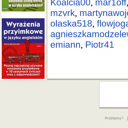
Koalcia00
mar1off
,
mzvrk
martynawoj
,
olaska518
flowjog
,
agnieszkamodzele
emiann
Piotr41
,