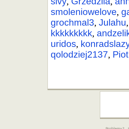
sivy
Grzedziia
an
,
,
smoleniowelove
g
,
grochmal3
Julahu
,
kkkkkkkkk
andzeli
,
uridos
konradslaz
,
qolodziej2137
Pio
,