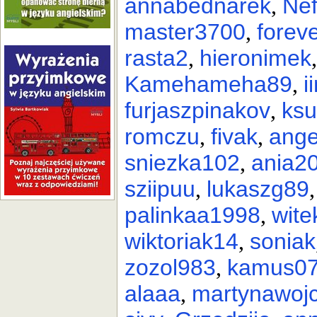
annabednarek
Ne
,
master3700
forev
,
rasta2
hieronimek
,
Kamehameha89
i
,
furjaszpinakov
ksu
,
romczu
fivak
ange
,
,
sniezka102
ania2
,
sziipuu
lukaszg89
,
palinkaa1998
wit
,
wiktoriak14
soniak
,
zozol983
kamus0
,
alaaa
martynawojc
,