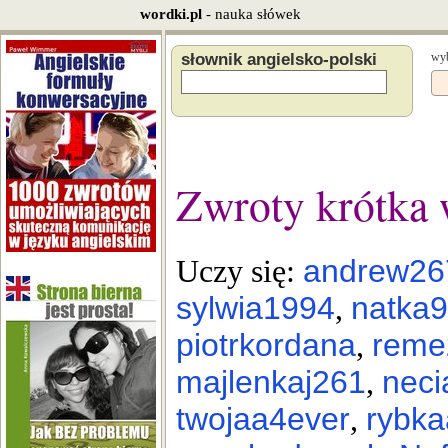
wordki.pl
- nauka słówek
słownik angielsko-polski
wyb
Zwroty krótka
andrew26
Uczy się:
sylwia1994
natka
,
piotrkordana
reme
,
majlenkaj261
neci
,
twojaa4ever
rybk
,