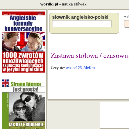
wordki.pl
- nauka słówek
słownik angielsko-polski
wyb
Zastawa stołowa / czasowni
Uczy się:
wiktor123
,
AleKro