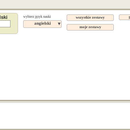
lski
wybierz język nauki
wszystkie zestawy
angielski
▼
moje zestawy