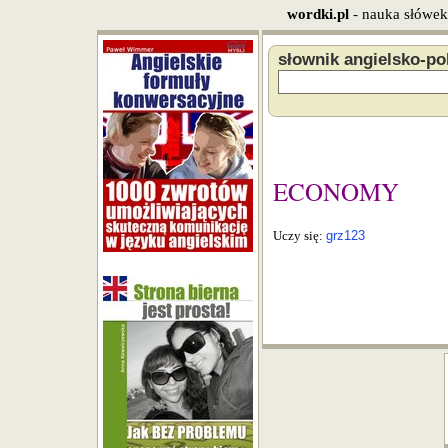
wordki.pl
- nauka słówek
słownik angielsko-po
ECONOMY
Uczy się:
grz123