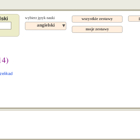
lski
wybierz język nauki
wszystkie zestawy
angielski
▼
moje zestawy
14)
zelikad