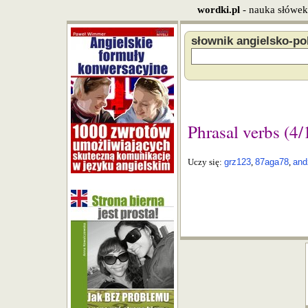
wordki.pl
- nauka słówek
słownik angielsko-po
Phrasal verbs (4/
Uczy się:
grz123
,
87aga78
,
and