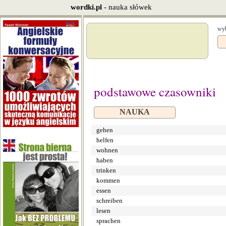
wordki.pl
- nauka słówek
wyb
podstawowe czasowniki
NAUKA
gehen
helfen
wohnen
haben
trinken
kommen
essen
schreiben
lesen
sprachen