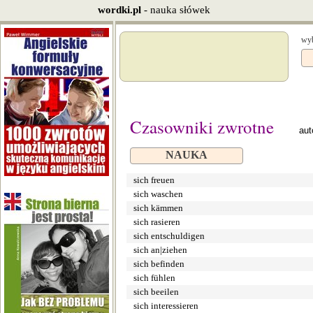
wordki.pl
- nauka słówek
wyb
Czasowniki zwrotne
aut
NAUKA
sich freuen
sich waschen
sich kämmen
sich rasieren
sich entschuldigen
sich an|ziehen
sich befinden
sich fühlen
sich beeilen
sich interessieren