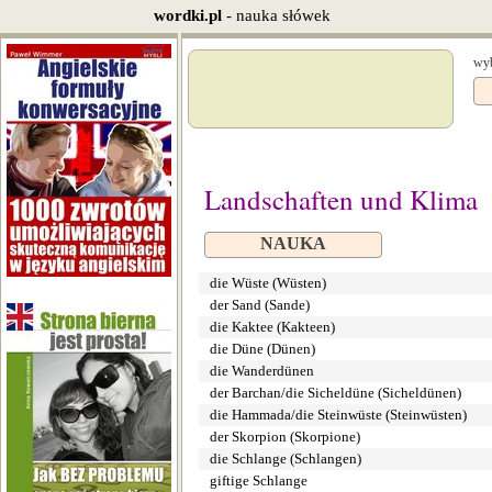
wordki.pl
- nauka słówek
wyb
Landschaften und Klima
NAUKA
die Wüste (Wüsten)
der Sand (Sande)
die Kaktee (Kakteen)
die Düne (Dünen)
die Wanderdünen
der Barchan/die Sicheldüne (Sicheldünen)
die Hammada/die Steinwüste (Steinwüsten)
der Skorpion (Skorpione)
die Schlange (Schlangen)
giftige Schlange