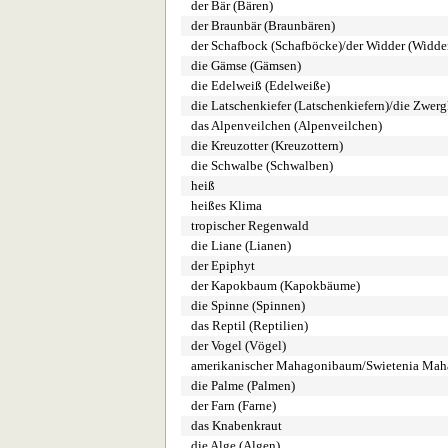
der Bär (Bären)
der Braunbär (Braunbären)
der Schafbock (Schafböcke)/der Widder (Widde
die Gämse (Gämsen)
die Edelweiß (Edelweiße)
die Latschenkiefer (Latschenkiefern)/die Zwerg
das Alpenveilchen (Alpenveilchen)
die Kreuzotter (Kreuzottern)
die Schwalbe (Schwalben)
heiß
heißes Klima
tropischer Regenwald
die Liane (Lianen)
der Epiphyt
der Kapokbaum (Kapokbäume)
die Spinne (Spinnen)
das Reptil (Reptilien)
der Vogel (Vögel)
amerikanischer Mahagonibaum/Swietenia Mah
die Palme (Palmen)
der Farn (Farne)
das Knabenkraut
die Alge (Algen)