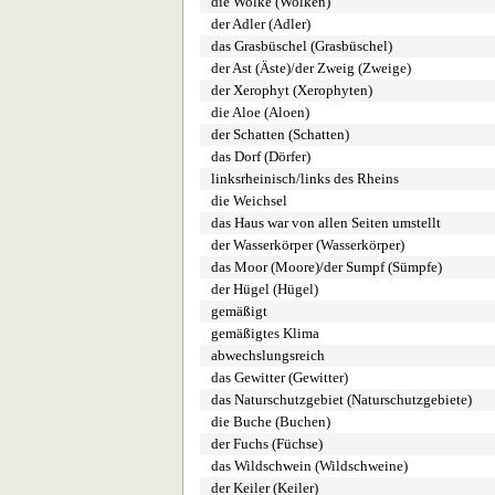
die Wolke (Wolken)
der Adler (Adler)
das Grasbüschel (Grasbüschel)
der Ast (Äste)/der Zweig (Zweige)
der Xerophyt (Xerophyten)
die Aloe (Aloen)
der Schatten (Schatten)
das Dorf (Dörfer)
linksrheinisch/links des Rheins
die Weichsel
das Haus war von allen Seiten umstellt
der Wasserkörper (Wasserkörper)
das Moor (Moore)/der Sumpf (Sümpfe)
der Hügel (Hügel)
gemäßigt
gemäßigtes Klima
abwechslungsreich
das Gewitter (Gewitter)
das Naturschutzgebiet (Naturschutzgebiete)
die Buche (Buchen)
der Fuchs (Füchse)
das Wildschwein (Wildschweine)
der Keiler (Keiler)