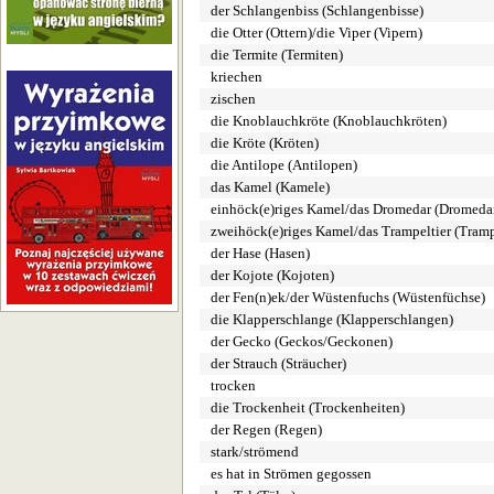
der Schlangenbiss (Schlangenbisse)
die Otter (Ottern)/die Viper (Vipern)
die Termite (Termiten)
kriechen
zischen
die Knoblauchkröte (Knoblauchkröten)
die Kröte (Kröten)
die Antilope (Antilopen)
das Kamel (Kamele)
einhöck(e)riges Kamel/das Dromedar (Dromeda
zweihöck(e)riges Kamel/das Trampeltier (Tramp
der Hase (Hasen)
der Kojote (Kojoten)
der Fen(n)ek/der Wüstenfuchs (Wüstenfüchse)
die Klapperschlange (Klapperschlangen)
der Gecko (Geckos/Geckonen)
der Strauch (Sträucher)
trocken
die Trockenheit (Trockenheiten)
der Regen (Regen)
stark/strömend
es hat in Strömen gegossen