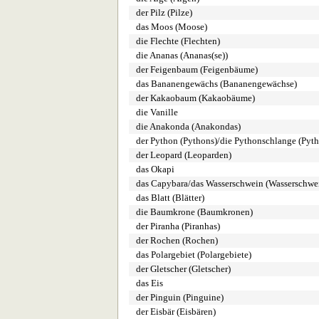
der Pilz (Pilze)
das Moos (Moose)
die Flechte (Flechten)
die Ananas (Ananas(se))
der Feigenbaum (Feigenbäume)
das Bananengewächs (Bananengewächse)
der Kakaobaum (Kakaobäume)
die Vanille
die Anakonda (Anakondas)
der Python (Pythons)/die Pythonschlange (Pyt
der Leopard (Leoparden)
das Okapi
das Capybara/das Wasserschwein (Wasserschwe
das Blatt (Blätter)
die Baumkrone (Baumkronen)
der Piranha (Piranhas)
der Rochen (Rochen)
das Polargebiet (Polargebiete)
der Gletscher (Gletscher)
das Eis
der Pinguin (Pinguine)
der Eisbär (Eisbären)