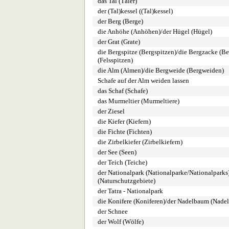
das Tal (Täler)
der (Tal)kessel ((Tal)kessel)
der Berg (Berge)
die Anhöhe (Anhöhen)/der Hügel (Hügel)
der Grat (Grate)
die Bergspitze (Bergspitzen)/die Bergzacke (Be
(Felsspitzen)
die Alm (Almen)/die Bergweide (Bergweiden)
Schafe auf der Alm weiden lassen
das Schaf (Schafe)
das Murmeltier (Murmeltiere)
der Ziesel
die Kiefer (Kiefern)
die Fichte (Fichten)
die Zirbelkiefer (Zirbelkiefern)
der See (Seen)
der Teich (Teiche)
der Nationalpark (Nationalparke/Nationalparks
(Naturschutzgebiete)
der Tatra - Nationalpark
die Konifere (Koniferen)/der Nadelbaum (Nade
der Schnee
der Wolf (Wölfe)