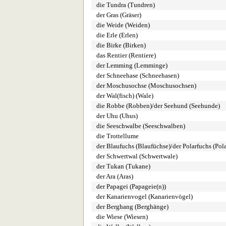
die Tundra (Tundren)
der Gras (Gräser)
die Weide (Weiden)
die Erle (Erlen)
die Birke (Birken)
das Rentier (Rentiere)
der Lemming (Lemminge)
der Schneehase (Schneehasen)
der Moschusochse (Moschusochsen)
der Wal(fisch) (Wale)
die Robbe (Robben)/der Seehund (Seehunde)
der Uhu (Uhus)
die Seeschwalbe (Seeschwalben)
die Trottellume
der Blaufuchs (Blaufüchse)/der Polarfuchs (Pol
der Schwertwal (Schwertwale)
der Tukan (Tukane)
der Ara (Aras)
der Papagei (Papageie(n))
der Kanarienvogel (Kanarienvögel)
der Berghang (Berghänge)
die Wiese (Wiesen)