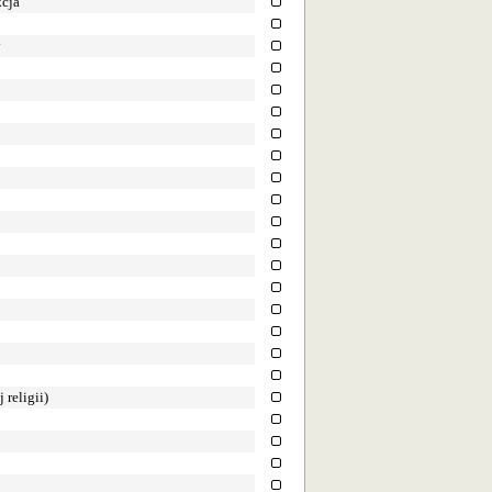
kcja
y
religii)