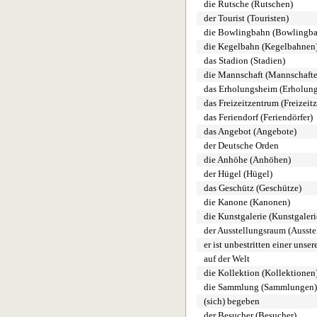
die Rutsche (Rutschen)
der Tourist (Touristen)
die Bowlingbahn (Bowlingb
die Kegelbahn (Kegelbahnen
das Stadion (Stadien)
die Mannschaft (Mannschaft
das Erholungsheim (Erholun
das Freizeitzentrum (Freizeit
das Feriendorf (Feriendörfer)
das Angebot (Angebote)
der Deutsche Orden
die Anhöhe (Anhöhen)
der Hügel (Hügel)
das Geschütz (Geschütze)
die Kanone (Kanonen)
die Kunstgalerie (Kunstgaleri
der Ausstellungsraum (Ausst
er ist unbestritten einer unse
auf der Welt
die Kollektion (Kollektionen
die Sammlung (Sammlungen)
(sich) begeben
der Besucher (Besucher)