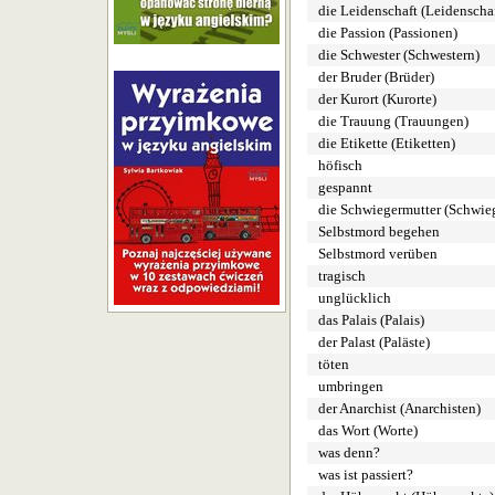
die Leidenschaft (Leidenscha
die Passion (Passionen)
die Schwester (Schwestern)
der Bruder (Brüder)
der Kurort (Kurorte)
die Trauung (Trauungen)
die Etikette (Etiketten)
höfisch
gespannt
die Schwiegermutter (Schwie
Selbstmord begehen
Selbstmord verüben
tragisch
unglücklich
das Palais (Palais)
der Palast (Paläste)
töten
umbringen
der Anarchist (Anarchisten)
das Wort (Worte)
was denn?
was ist passiert?