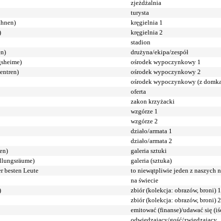
zjeżdżalnia
turysta
ahnen)
kręgielnia 1
)
kręgielnia 2
stadion
en)
drużyna/ekipa/zespół
gsheime)
ośrodek wypoczynkowy 1
zentren)
ośrodek wypoczynkowy 2
ośrodek wypoczynkowy (z domk
oferta
zakon krzyżacki
wzgórze 1
wzgórze 2
działo/armata 1
działo/armata 2
en)
galeria sztuki
ellungsräume)
galeria (sztuka)
rer besten Leute
to niewątpliwie jeden z naszych 
na świecie
)
zbiór (kolekcja: obrazów, broni) 1
zbiór (kolekcja: obrazów, broni) 2
emitować (finanse)/udawać się (iś
odwiedzający/gość/zwiedzający