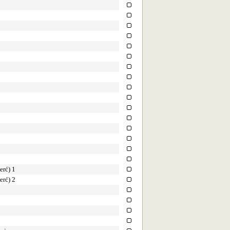
1
2
erć) 1
erć) 2