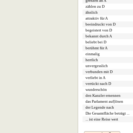
grenzen an A
zählen zu D
ähnlich
attraktiv für A
beeindruckt von D
begeistert von D
bekannt durch A
beliebt bei D
berühmt für A
einmalig
herrlich
unvergesslich
verbunden mit D
verliebt in A
verrückt nach D
wunderschön
den Kanzler ernennen
das Parlament auf|lösen
der Legende nach
Die Gesamtfläche beträgt ...
... ist eine Reise wert