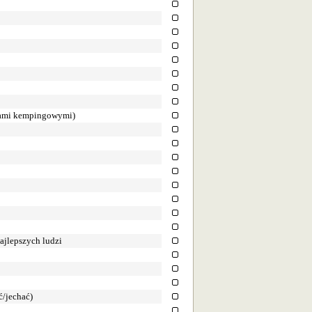
ami kempingowymi)
najlepszych ludzi
ć/jechać)