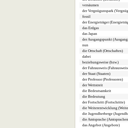
versäumen
der Vergnügunspark (Vergnü
fossil
der Energieträger (Energieträ
das Erdgas
das Japan
der Ausgangspunkt (Ausgang
nun
die Ortschaft (Ortschaften)
dabei
beziehungsweise (bzw.)
der Fahrausweis (Fahrausweis
der Staat (Staaten)
der Professor (Professoren)
der Wettstreit
die Bedeutsamkeit
die Bedeutung
der Fortschritt (Fortschritte)
die Weiterentwicklung (Weit
die Jugendherberge (Jugendh
die Amtsprache (Amtsprachen
das Angebot (Angebote)