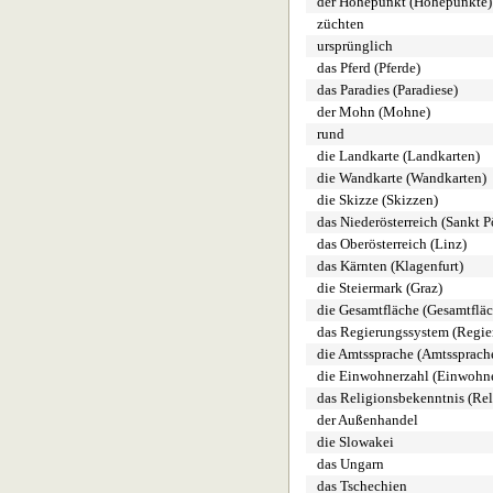
der Höhepunkt (Höhepunkte)
züchten
ursprünglich
das Pferd (Pferde)
das Paradies (Paradiese)
der Mohn (Mohne)
rund
die Landkarte (Landkarten)
die Wandkarte (Wandkarten)
die Skizze (Skizzen)
das Niederösterreich (Sankt P
das Oberösterreich (Linz)
das Kärnten (Klagenfurt)
die Steiermark (Graz)
die Gesamtfläche (Gesamtflä
das Regierungssystem (Regie
die Amtssprache (Amtssprach
die Einwohnerzahl (Einwohn
das Religionsbekenntnis (Re
der Außenhandel
die Slowakei
das Ungarn
das Tschechien