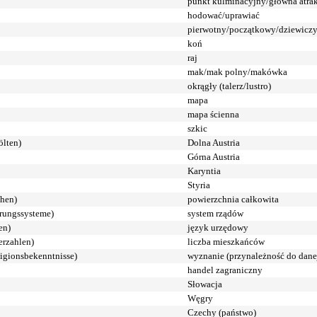
punkt kulminacyjny/główna atra
hodować/uprawiać
pierwotny/początkowy/dziewicz
koń
raj
mak/mak polny/makówka
okrągły (talerz/lustro)
mapa
mapa ścienna
szkic
ölten)
Dolna Austria
Górna Austria
Karyntia
Styria
chen)
powierzchnia całkowita
rungssysteme)
system rządów
en)
język urzędowy
erzahlen)
liczba mieszkańców
ligionsbekenntnisse)
wyznanie (przynależność do danej 
handel zagraniczny
Słowacja
Węgry
Czechy (państwo)