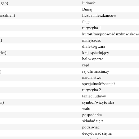
ngen)
ludność
Dunaj
erzahlen)
liczba mieszkańców
flaga
turystyka 1
kurort/miejscowość uzdrowiskow
n)
mniejszość
dialekt/gwara
der)
kraj sąsiadujący
bal w operze
rząd
)
raj dla narciarzy
narciarstwo
specjalność/specjał
turystyka 2
taniec ludowy
en)
symbol/wizytówka
walc
gospodarka
składać się z
podziwiać
decydować się na