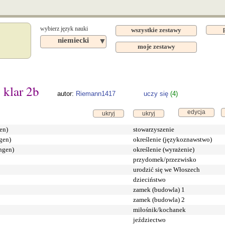
wybierz język nauki
wszystkie zestawy
niemiecki
▼
moje zestawy
 klar 2b
autor:
Riemann1417
uczy się
(4)
edycja
ukryj
ukryj
en)
stowarzyszenie
gen)
określenie (językoznawstwo)
ngen)
określenie (wyrażenie)
przydomek/przezwisko
urodzić się we Włoszech
dzieciństwo
zamek (budowla) 1
zamek (budowla) 2
miłośnik/kochanek
jeździectwo