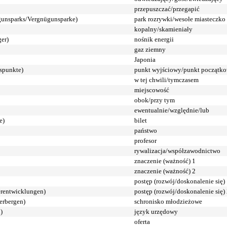
przepuszczać/przegapić
gunsparks/Vergnügunsparke)
park rozrywki/wesołe miasteczko
kopalny/skamieniały
ger)
nośnik energii
gaz ziemny
Japonia
spunkte)
punkt wyjściowy/punkt początk
w tej chwili/tymczasem
miejscowość
obok/przy tym
ewentualnie/względnie/lub
e)
bilet
państwo
profesor
rywalizacja/współzawodnictwo
znaczenie (ważność) 1
znaczenie (ważność) 2
postęp (rozwój/doskonalenie się)
erentwicklungen)
postęp (rozwój/doskonalenie się)
erbergen)
schronisko młodzieżowe
)
język urzędowy
oferta