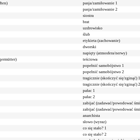
ften)
pasja/zamiłowanie 1
pasja/zamiłowanie 2
siostra
brat
uzdrowisko
ślub
etykieta (zachowanie)
dworski
napięty (atmosfera/nerwy)
germütter)
teściowa
popełnić samobójstwo 1
popełnić samobójstwo 2
tragicznie (skończyć się/zginąć) 
tragicznie (skończyć się/zginąć) 
pałac 1
pałac 2
zabijać (zadawać/powodować śmi
zabijać (zadawać/powodować śmi
anarchista
słowo (wyraz)
co się stało? 1
co się stało? 2