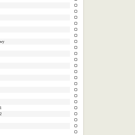
owy
 1
 2