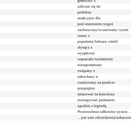
graniczyć z
zaliczać się do
podobny
atrakcyjny dla
pod wrażeniem czegoś
zachwycony/oczarowany czymś
znany z
popularny/lubiany wśród
słynący z
wyjątkowy
wspaniały/wyśmienity
niezapomniany
związany z
zakochany w
zwariowany na punkcie
przepiękny
mianować na kanclerza
rozwiązywać parlament
zgodnie z legendą
Powierzchnia całkowita wynosi ...
... jest wart odwiedzenia/zobacze