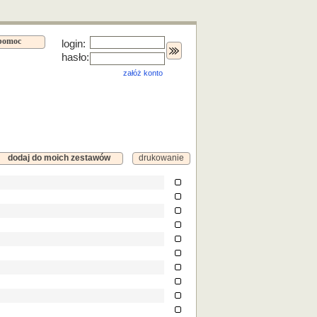
pomoc
login:
hasło:
załóż konto
dodaj do moich zestawów
drukowanie