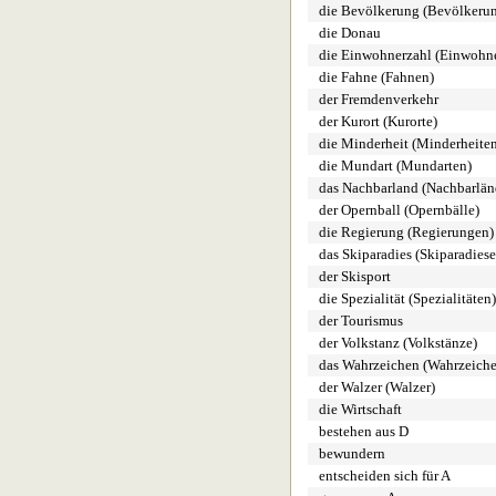
die Bevölkerung (Bevölkeru
die Donau
die Einwohnerzahl (Einwohn
die Fahne (Fahnen)
der Fremdenverkehr
der Kurort (Kurorte)
die Minderheit (Minderheite
die Mundart (Mundarten)
das Nachbarland (Nachbarlän
der Opernball (Opernbälle)
die Regierung (Regierungen)
das Skiparadies (Skiparadiese
der Skisport
die Spezialität (Spezialitäten)
der Tourismus
der Volkstanz (Volkstänze)
das Wahrzeichen (Wahrzeich
der Walzer (Walzer)
die Wirtschaft
bestehen aus D
bewundern
entscheiden sich für A