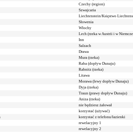
Czechy (region)
Szwajcaria
Liechtenstein/Księstwo Liechtens
Słowenia
Włochy
Lech (rzeka w Austrii i w Niemc
Inn
Salzach
Drawa
Mura (rzeka)
Raba (dopływ Dunaju)
Rabnitz (rzeka)
Litawa
Morawa (lewy dopływ Dunaju)
Dyja (rzeka)
Traun (prawy dopływ Dunaju)
Aniza (rzeka)
nie będziesz żałował
korzystać (używać)
n
korzystać z telefonu/łazienki
rewelacyjny 1
rewelacyjny 2