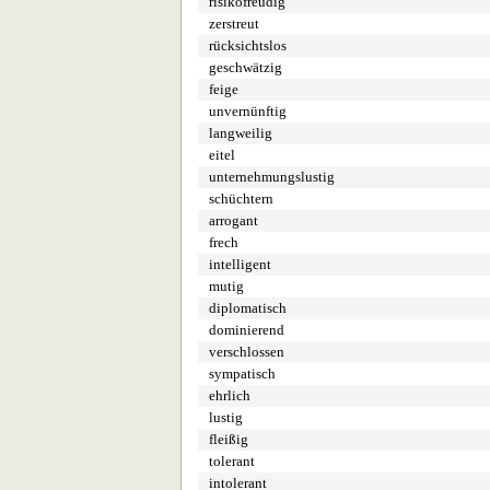
risikofreudig
zerstreut
rücksichtslos
geschwätzig
feige
unvernünftig
langweilig
eitel
unternehmungslustig
schüchtern
arrogant
frech
intelligent
mutig
diplomatisch
dominierend
verschlossen
sympatisch
ehrlich
lustig
fleißig
tolerant
intolerant