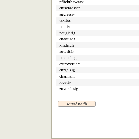
pflichtbewusst
entschlossen
aggressiv
taktlos
neidisch
neugierig
chaotisch
kindisch
autoritär
hochnäsig
extrovertiert
ehrgeizig
charmant
kreativ
zuverlässig
wrzuć na fb