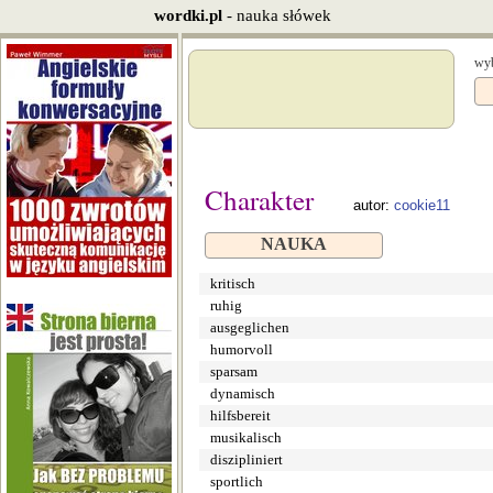
wordki.pl
- nauka słówek
wyb
Charakter
autor:
cookie11
NAUKA
kritisch
ruhig
ausgeglichen
humorvoll
sparsam
dynamisch
hilfsbereit
musikalisch
diszipliniert
sportlich