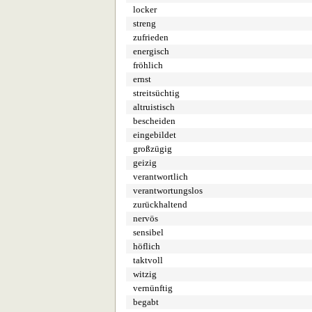
locker
streng
zufrieden
energisch
fröhlich
ernst
streitsüchtig
altruistisch
bescheiden
eingebildet
großzügig
geizig
verantwortlich
verantwortungslos
zurückhaltend
nervös
sensibel
höflich
taktvoll
witzig
vernünftig
begabt