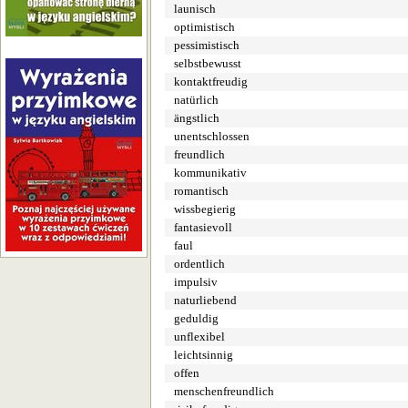
launisch
optimistisch
pessimistisch
selbstbewusst
kontaktfreudig
natürlich
ängstlich
unentschlossen
freundlich
kommunikativ
romantisch
wissbegierig
fantasievoll
faul
ordentlich
impulsiv
naturliebend
geduldig
unflexibel
leichtsinnig
offen
menschenfreundlich