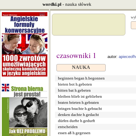
wordki.pl
- nauka słówek
wyb
czasowniki 1
autor:
apieceofh
NAUKA
beginnen began h.begonnen
bieten bot h.geboten
bitten bat h.gebeten
bleiben blieb ist geblieben
braten brieten h.gebraten
bringen brachte h.gebracht
denken dachte h.gedacht
dürfen durfte h.gedurft
entscheiden
essen aß h.gegessen