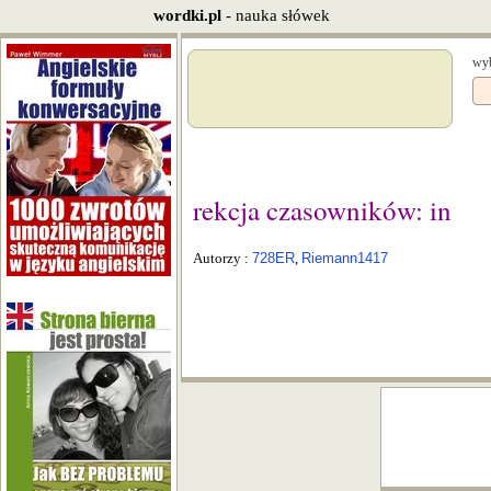
wordki.pl
- nauka słówek
wyb
rekcja czasowników: in
Autorzy :
728ER
,
Riemann1417