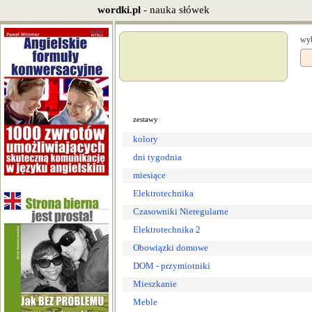
wordki.pl
- nauka słówek
wyb
zestawy
kolory
dni tygodnia
miesiące
Elektrotechnika
Czasowniki Nieregularne
Elektrotechnika 2
Obowiązki domowe
DOM - przymiotniki
Mieszkanie
Meble