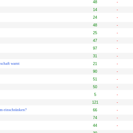
48
-
14
-
24
-
48
-
25
-
47
-
97
-
31
-
schaft warnt
21
-
90
-
51
-
50
-
5
-
121
-
um einschränken?
66
-
74
-
44
-