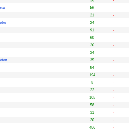
30
-
eru
56
-
21
-
nder
34
-
91
-
60
-
26
-
34
-
ation
35
-
84
-
194
-
9
-
22
-
105
-
58
-
31
-
20
-
486
-