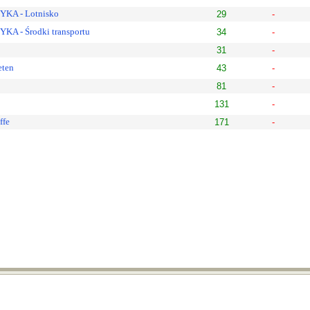
KA - Lotnisko
29
-
 - Środki transportu
34
-
31
-
eten
43
-
81
-
131
-
ffe
171
-