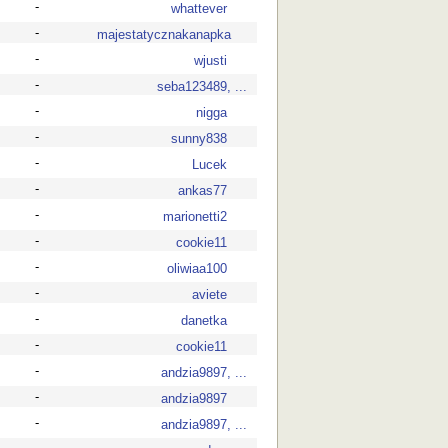
-
whattever
-
majestatycznakanapka
-
wjusti
-
seba123489, ...
-
nigga
-
sunny838
-
Lucek
-
ankas77
-
marionetti2
-
cookie11
-
oliwiaa100
-
aviete
-
danetka
-
cookie11
-
andzia9897, ...
-
andzia9897
-
andzia9897, ...