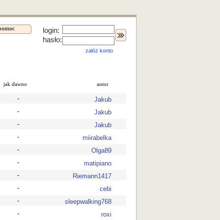
pomoc
login:
hasło:
załóż konto
jak dawno
autor
-
Jakub
-
Jakub
-
Jakub
-
miirabelka
-
Olga89
-
matipiano
-
Riemann1417
-
cebi
-
sleepwalking768
-
roxi