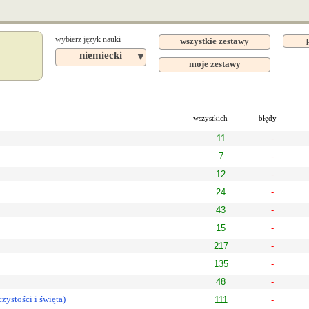
wybierz język nauki
wszystkie zestawy
niemiecki
▼
moje zestawy
wszystkich
błędy
11
-
7
-
12
-
24
-
43
-
15
-
217
-
135
-
48
-
czystości i święta)
111
-