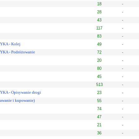
18
-
28
-
43
-
117
-
83
-
KA - Kolej
49
-
KA - Podróżowanie
72
-
20
-
80
-
45
-
513
-
A - Opisywanie drogi
23
-
dawanie i kupowanie)
55
-
74
-
47
-
21
-
36
-