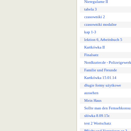
Nieregularne II
tabela 3
czasowniki 2
czasowniki modalne
kap 1-3
lektion 6, Arbeitsbuch 5
Kartkówka II
Finalsatz
Nordkurier.de - Polizeigewerk
Familie und Freunde
Kartkówka 15.01.14
długie formy użytkowe
aussehen
Mein Haus
Sollte man den Fernsehkons
słówka 8.09.15r.
test 2 Wortschatz
Pflicht und Vergnügen cz.2