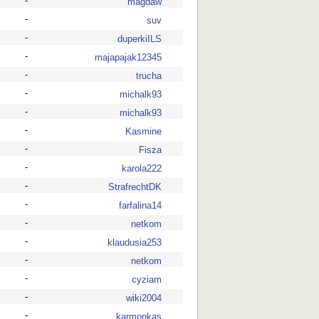
-
magdaw
-
suv
-
duperkiILS
-
majapajak12345
-
trucha
-
michalk93
-
michalk93
-
Kasmine
-
Fisza
-
karola222
-
StrafrechtDK
-
farfalina14
-
netkom
-
klaudusia253
-
netkom
-
cyziam
-
wiki2004
-
karmonkas