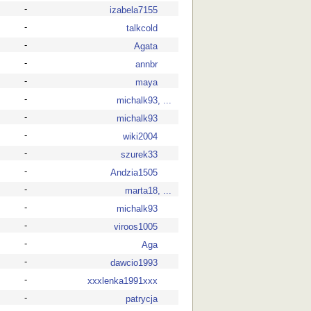
-
izabela7155
-
talkcold
-
Agata
-
annbr
-
maya
-
michalk93, ...
-
michalk93
-
wiki2004
-
szurek33
-
Andzia1505
-
marta18, ...
-
michalk93
-
viroos1005
-
Aga
-
dawcio1993
-
xxxlenka1991xxx
-
patrycja