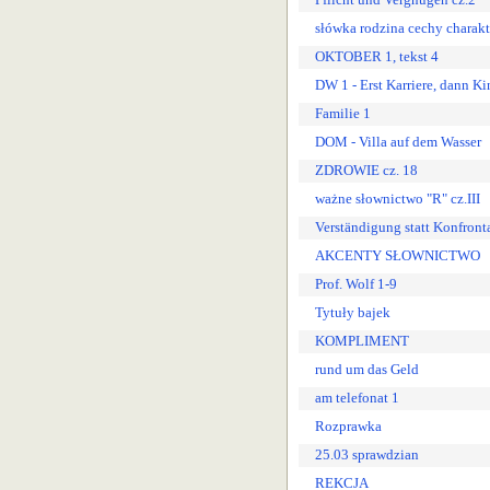
słówka rodzina cechy charakt
OKTOBER 1, tekst 4
DW 1 - Erst Karriere, dann Ki
Familie 1
DOM - Villa auf dem Wasser
ZDROWIE cz. 18
ważne słownictwo "R" cz.III
Verständigung statt Konfront
AKCENTY SŁOWNICTWO
Prof. Wolf 1-9
Tytuły bajek
KOMPLIMENT
rund um das Geld
am telefonat 1
Rozprawka
25.03 sprawdzian
REKCJA