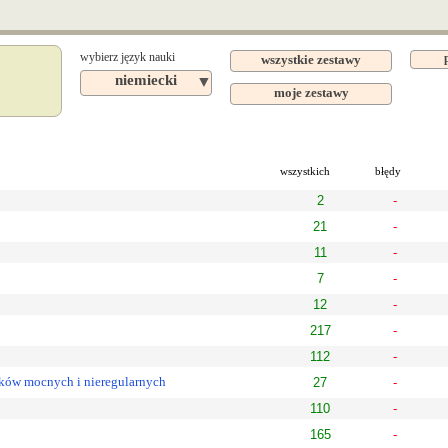
wybierz język nauki
wszystkie zestawy
niemiecki
▼
moje zestawy
wszystkich
błędy
2
-
21
-
11
-
7
-
12
-
217
-
112
-
ów mocnych i nieregularnych
27
-
110
-
165
-