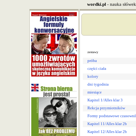
wordki.pl
- nauka słówek
zestawy
próba
części ciała
kolory
dni tygodnia
miesiące
Kapitel 1/Alles klar 3
Rekcja przymiotników
Formy podstawowe czasownik
Kapitel 11/Alles klar 2b
Kapitel 12/Alles klar 2b