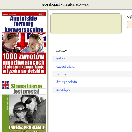
wordki.pl
- nauka słówek
wyb
zestawy
próba
części ciała
kolory
dni tygodnia
miesiące