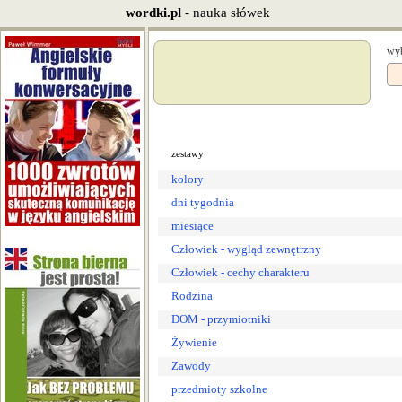
wordki.pl
- nauka słówek
wyb
zestawy
kolory
dni tygodnia
miesiące
Człowiek - wygląd zewnętrzny
Człowiek - cechy charakteru
Rodzina
DOM - przymiotniki
Żywienie
Zawody
przedmioty szkolne